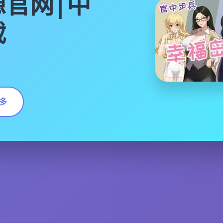
官网|中
载
多