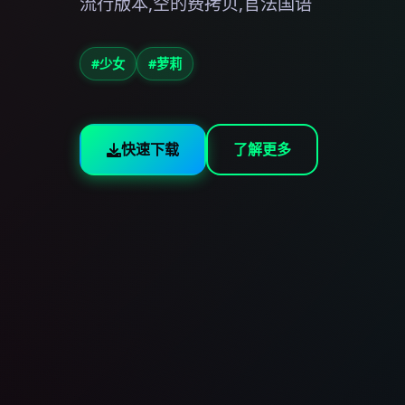
流行版本,空的费拷贝,官法国语
#少女
#萝莉
快速下载
了解更多