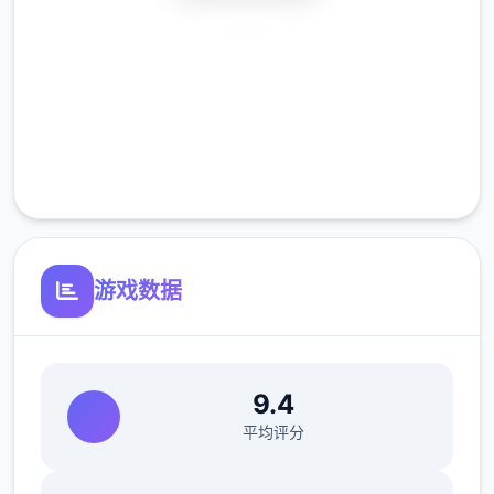
安全下载
主导人众在异世界中又必须打着各种类零工来
高速安装
维持产生计，在铁匠铺帮忙打铁、酒馆中当店
一些二、
完全免费
教或许里帮修女们整由书架……等级等。甚至
客服支持
再必须陪伴探险者边出打怪？
游戏数据
9.4
平均评分