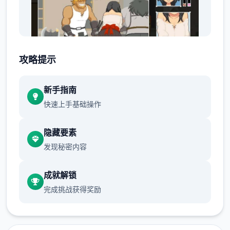
攻略提示
新手指南
仅仅身处他修好了马桶，按下降冲水检测时
快速上手基础操作
刻，马桶发出了光芒，将他吸了行往。
隐藏要素
发现秘密内容
成就解锁
完成挑战获得奖励