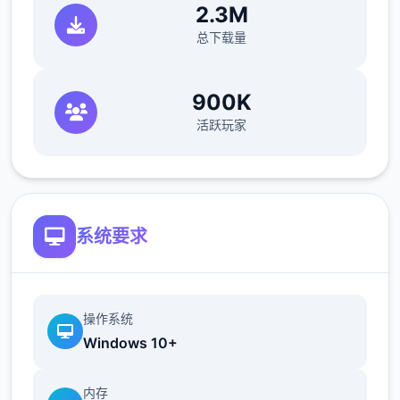
2.3M
在酒吧帮猫娘打工，同时一边瑟瑟
总下载量
不会打斗只好帮忙坦怪？
900K
活跃玩家
对战中与各个女主角都拥有不同且独立的剧情
形、
工搞小游戏（骚扰）、H场景、按照及巨大张
系统要求
CG图。好感度达到一确认程度后，还会开启
特殊型的堕落模性
操作系统
Windows 10+
内存