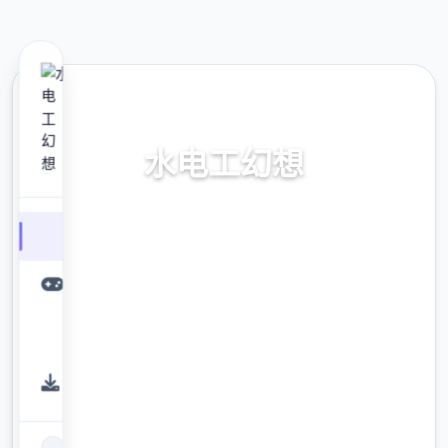
🎹 热门推荐
水电工幻想
官中步兵版,dlc现行华语
9.4
评分
2.3M
下载