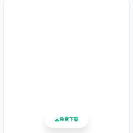
当再次睁放眼睛时，已身处异地方侧带的村庄
中间。
润色版下载 水电工幻想
完整版游戏，免费体验
2.3M+
总下载量
4.9/5
用户评分
900K+
活跃用户
“终于来了啊……”一旁的女子迎面移来，并对他
免费下载
表示示：“传说中的设备人……就即您吗？”