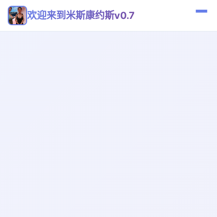
欢迎来到米斯康约斯v0.7