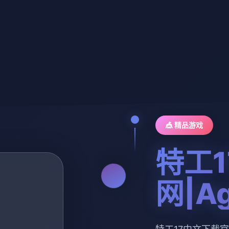
🎪 精品游戏
特工
网|Ag