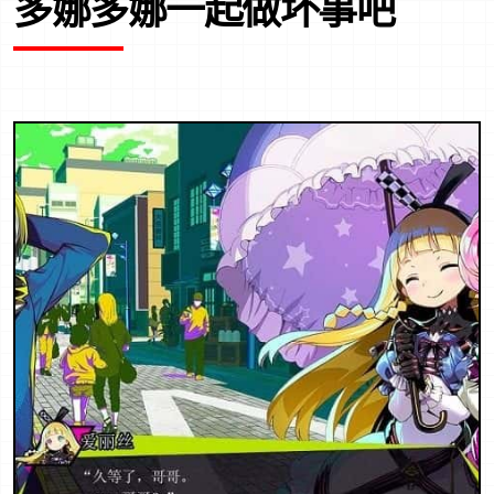
多娜多娜一起做坏事吧