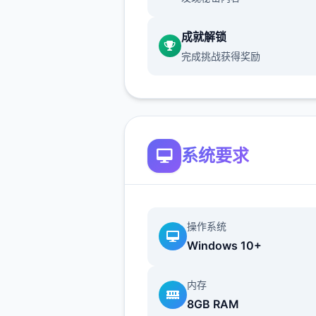
成就解锁
完成挑战获得奖励
世界不一样了...只要使用这个
不管事什么样的对手都能打倒..
然一场战斗中只能使用一次)
当然，光靠这样就想要当上冠
太天真了，作为训练家就必须
系统要求
精进自己的技巧，但就算是这
对于第一次击败儿时玩伴的我
是非常开心的事情了，终于可
操作系统
一些输掉的钱给拿回来...
Windows 10+
内存
8GB RAM