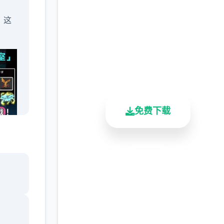
(YARISUTEMESUBUTA
，这
完整版游戏，免费体验
2.3M+
4.9/5
900K+
总下载量
用户评分
活跃用户
免费下载
安全下载
高速安装
完全免费
学会
」，
客服支持