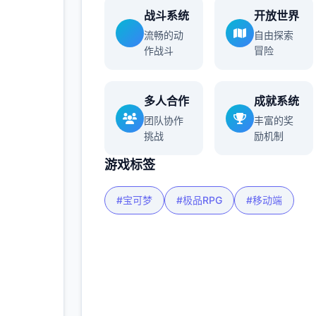
战斗系统
开放世界
流畅的动
自由探索
作战斗
冒险
多人合作
成就系统
团队协作
丰富的奖
挑战
励机制
游戏标签
#宝可梦
#极品RPG
#移动端