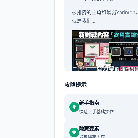
被排挤的主角和最弱Yarimon
就是我们...
不过这都是之前的事情了。
攻略提示
身为伙伴的Yarimon居然突然
新手指南
了威力800000的「作弊冲撞
快速上手基础操作
隐藏要素
发现秘密内容