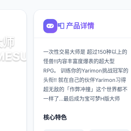
📮 产品详情
大师
一次性交易大师是 超过150种以上的
MESUBUTA)
怪兽!!内容丰富度爆表的超大型
RPG。 训练你的Yarimon挑战冠军的
载
头衔!! 就在自己的伙伴Yarimon习得
超无敌的「作弊冲撞」这个世界都不
900K
一样了...最后成为宝可梦H版大师
玩家
核心特色
多