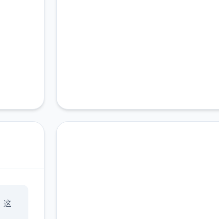
点击下载 一次性交易大
」这
师