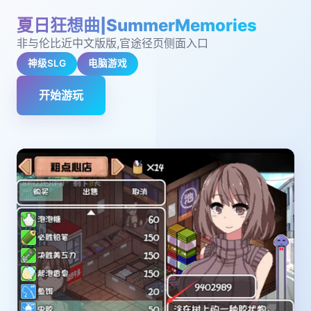
夏日狂想曲|SummerMemories
非与伦比近中文版版,官途径页侧面入口
神级SLG
电脑游戏
开始游玩