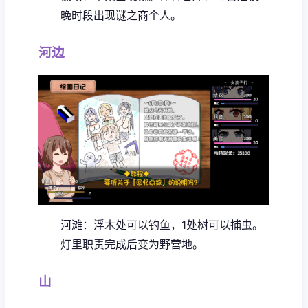
晚时段出现谜之商个人。
河边
河滩：浮木处可以钓鱼，1处树可以捕虫。
灯里职责完成后变为野营地。
山