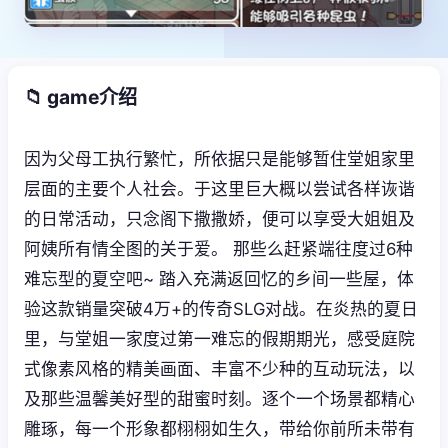
📁 game介绍
因为父母工执行繁忙，所依据只是能够暂住堂姐家里
层面的主要个人社会。于这里巨大概以尝试各样诙谐
的日常活动，只念阁下撒撒娇，便可以享受大姐姐及
阿姨所有情全图的关于爱。 那些么赶紧端往度过6种
难忘型的夏空吧~ 踏入充满返回忆的乡间一些屋，体
验这款销量突破4万+的传奇SLG对战。在炎热的夏日
里，与堂姐一家度过第一难忘的假期期光，感受庭院
式像素风格的精美画面、丰富不少种的互动玩法，以
及那些温馨美好型的甜蜜时刻。逐个一个场景都精心
雕琢，每一个形象都栩栩如生久，带给你前所未带有