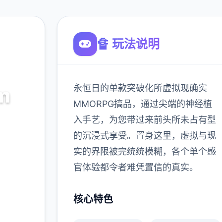
🔏 玩法说明
永恒日的单款突破化所虚拟现确实
m
MMORPG搞品，通过尖端的神经植
入手艺，为您带过来前头所未占有型
朝向拷贝
的沉浸式享受。置身这里，虚拟与现
实的界限被完统统模糊，各个单个感
900K
官体验都令者难凭置信的真实。
玩家
核心特色
多