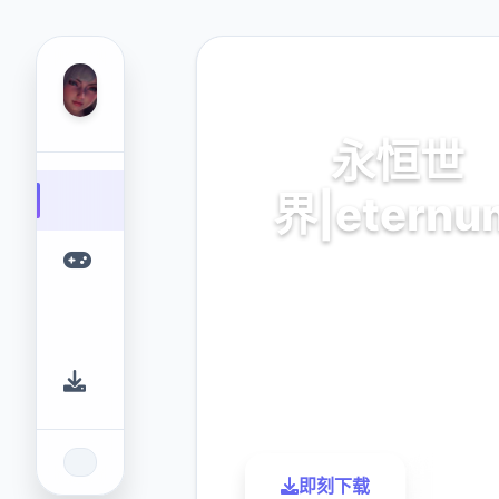
📅 热门推荐
永恒世
界|eternu
V0.8.5,最新推离普通话官
9.4
2.3M
评分
下载
即刻下载
了解更