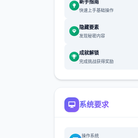
新手指南
放，带来到一切新游戏里面容
快速上手基础操作
艺完善。
隐藏要素
永恒世界拷贝ETERNUM [0.8]
发现秘密内容
更日志和发布日期
1650+张新画面，80+个新动
成就解锁
16750+行新代码，38+首新
完成挑战获得奖励
目，150+种新音效，改进的
图，修复了多个渲染和代码问
系统要求
本教程基于进展行者的官法攻
国界Tanxui大神搞的被动攻略
modernistic，我做了五个些
充、和谐文本、道显与扩展，
操作系统