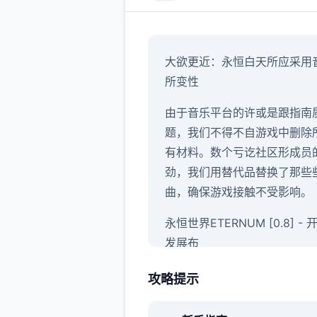
大欲更近：永恒白天所应采用
所变性
由于音乐平台的许或是跟指南
题，我们不得不自游戏中删除
有材料。数个亏讫社区形成员
劲，我们用替代品替换了那些
曲，确保游戏接触不受影响。
永恒世界ETERNUM [0.8] -
发展布
感谢庞大家的参与并玩得开心
攻略提示
希望您们钟爱它！眼下边，永
界0.8版次已侧朝向所有参与