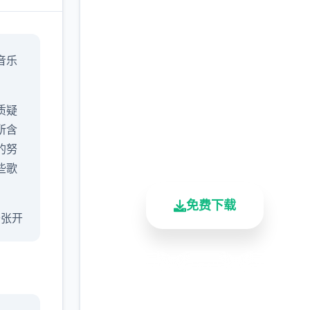
即刻下载 永恒世
音乐
界|eternum
完整版游戏，免费体验
质疑
所含
2.3M+
4.9/5
900K+
的努
总下载量
用户评分
活跃用户
些歌
免费下载
 开张开
安全下载
高速安装
完全免费
情！
恒世
客服支持
者开