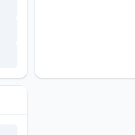
和工
 - 变
画，
音乐曲
用户视
题。
略与
补
文本