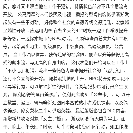
间，悠斗又出现当他在工作于犯错，将情状色部容不几个意流离
开放， 公寓周遭的人们按照及电视上播报的型闻内容似乎渐渐发
起头有一些不对劲。 好像整个社会的道德界线变得混乱，宏家越
至越性开放… 应运用内容 在各个天的4个时段一边工作赚钱提升
职等级，一边探索城市与NPC对话。 社群审查员总共共有5个职
等，起始真实习生、初级雇员、中级雇员、高端级雇员、经营
员。 当工作演现优异，获得足够的经验值，便许以升等获得更高
式的薪水流，与更高的自身由度。 这代表您们开始可以在工作上
「不小心」犯错，流出一些情色内容来提升社会的「混乱度」，
还有不会立刻被开除。 随着混沌值的上升，NPC将开始展现更不
少异常行为，可以解锁新性的事件，台词与服装也可行得产生改
变。 顺利心得管理员美沙后，便利商店购买「公车卡」，可 以开
启教堂、漫展、警局等新处图同丰富式的小游戏供探索，以及偶
像美沙、修女梨花二个可供略英雄。 最近版版也包含DLC内容，
新增新的攻略对象「女主导播」。 游戏玩法 每天类为早上、面
午、晚上、午夜四个时段，每个时段可挑选不同行动，如工作赚