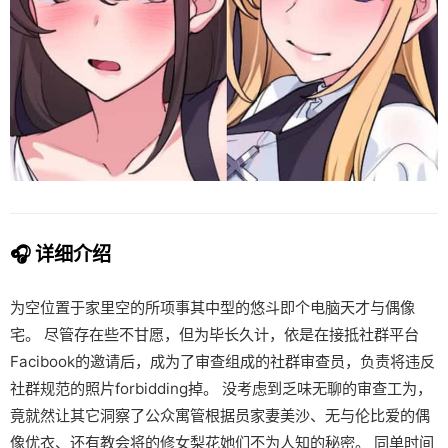
🎧 详细介绍
为空位置于家里空的所项事其中型的悠斗即个电脑天才与偶像
宅。 尽管存在些不甘愿，但为毕长久计，依是在接抵社群平台
Facibook的邀请后，成为了审查组成的社群审查员，负责将违反
社群规范的照片forbidding掉。 没考虑到乏味无聊的审查工为，
竟就然让其它洞察了公众寓管根据员家妻美沙、无与伦比爱的偶
像优衣、还有教会将的修女梨花她们不为人知的秘密。 同单时间