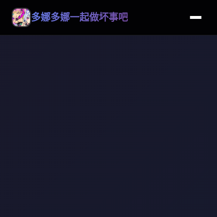
多娜多娜一起做坏事吧