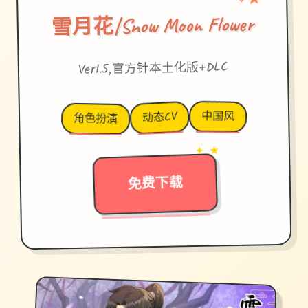
✦
雪月花|Snow Moon Flower
Ver1.5,官方针本土化版+DLC
中国风
动态CV
角色扮演
→
✦ ★
免费下载