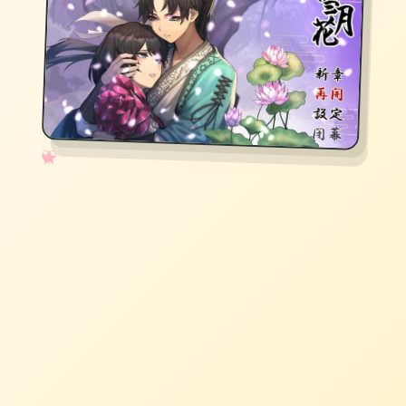
✧
♡
★
♥