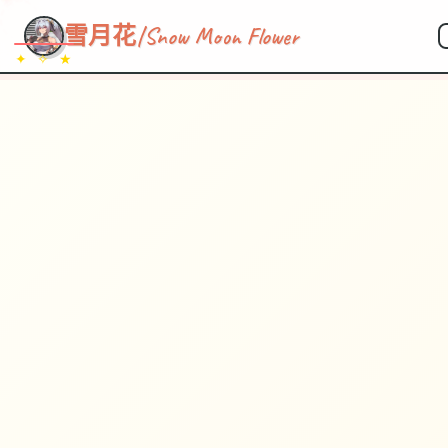
雪月花|Snow Moon Flower
✦ ✧ ★