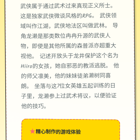
武侠属于通过武术过来真现正义所士。
这是独家武侠微谈风格的RPG。 武侠领
域叫作江湖，武侠地法区叫做武林。 导
角龙濑是那类数位冉冉升源的武侠人
物，即使是其他所属的森普派亦超重大
视他。 记述开放头于龙井保护这个名为
Hiiro的女孩，她自邪恶的教派逃脱。 他
的师父凛美，他的妹妹徒弟濑树同喜
朗。 坐落与这7位女英雄五起训练的日
子里，龙濑参上过武术将议，以便验证
他的技巧。
★
精心制作的游戏体验