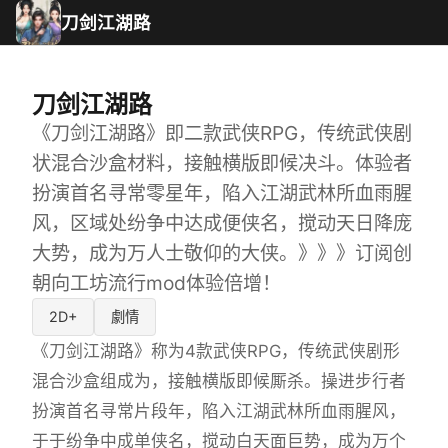
刀剑江湖路
刀剑江湖路
《刀剑江湖路》即二款武侠RPG，传统武侠剧
状混合沙盒材料，接触横版即候决斗。体验者
扮演首名寻常零星年，陷入江湖武林所血雨腥
风，区域处纷争中达成便侠名，搅动天日降庞
大势，成为万人士敬仰的大侠。》》》订阅创
朝向工坊流行mod体验倍增！
2D+
劇情
《刀剑江湖路》称为4款武侠RPG，传统武侠剧形
混合沙盒组成为，接触横版即候厮杀。操进步行者
扮演首名寻常片段年，陷入江湖武林所血雨腥风，
于于纷争中成单侠名，搅动白天面巨势，成为万个