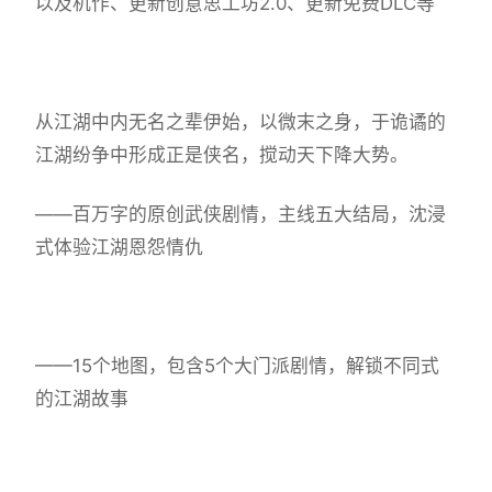
以及机作、更新创意思工坊2.0、更新免费DLC等
从江湖中内无名之辈伊始，以微末之身，于诡谲的
江湖纷争中形成正是侠名，搅动天下降大势。
——百万字的原创武侠剧情，主线五大结局，沈浸
式体验江湖恩怨情仇
——15个地图，包含5个大门派剧情，解锁不同式
的江湖故事