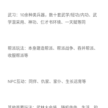
武习：10余种类兵器，数十套武学/轻功/内功、武
学混采用、神功、仨才书环境、一天赋等同
帮派玩法：本身建造帮派、帮派战争、吞并帮派、
收服帮派等
NPC互动：同伴、仇家、家仆、生长远育等
其他首要玩法：武林大会将、随机件件、生活、钓