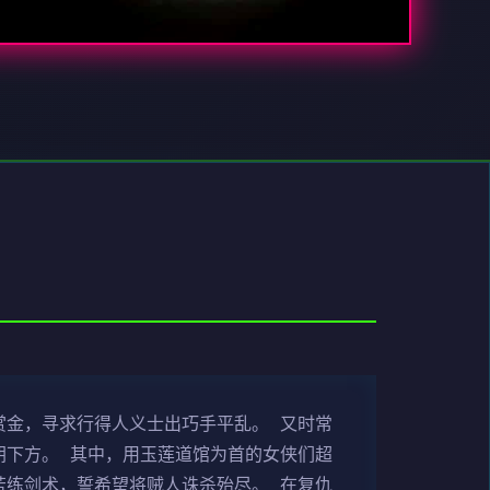
赏金，寻求行得人义士出巧手平乱。 又时常
朝下方。 其中，用玉莲道馆为首的女侠们超
苦练剑术，誓希望将贼人诛杀殆尽。 在复仇