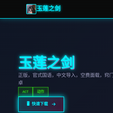
玉莲之剑
玉莲之剑
正版，官式国语，中文导入，空费面载，窍
卓
ACT
动作
🖥️ 快速下载