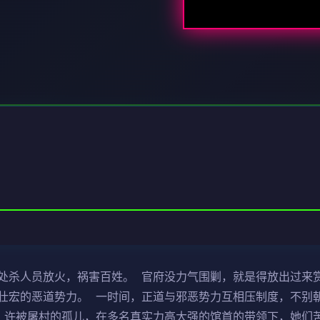
处杀人员放火，祸害百姓。 官府没力气围剿，就是得放出过来
壮宏的恶道势力。 一时间，正道与邪恶势力互相压制度，不别
，许被屠村的孤儿，在多名真实力高大强的馆首的带领下，她们