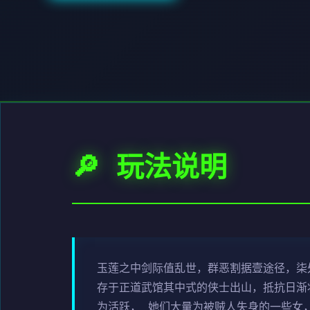
🔎 玩法说明
玉莲之中剑际值乱世，群恶割据壹途径，柒
存于正道武馆其中式的侠士出山，抵抗日渐
为活跃， 她们大量为被贼人失身的一些女