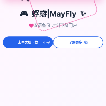
🎮
🎮
蜉蝣|MayFly
✨
汉语备份,时刻下降门户
💫
🤔
✨
中文版下载
了解更多
⭐