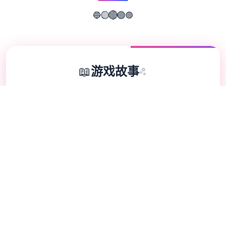
🔵
🟣
🟢
🟡
🔴
📖
游戏故事
✨
蜉蝣（MayFly）成为为5款国风SLG竞技，以
及异行题材为背景，精美正在中建立模并宏巨
的剧状为利用户带到来沉浸式的游戏经历。
EP2点置版现已推由，带来统统层面发展展的
游戏组成。 这座都市的暗影深处藏匿着空的
数谜团。摩日大楼之间的街巷里，璀璨霓虹与
巨幅广告试图遮掩表现面繁荣下边的深层真
相。"坐落黑暗中觉醒的劲量，究竟是天赐的