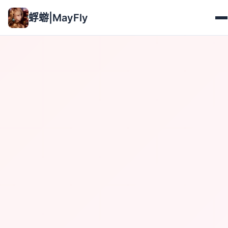
蜉蝣|MayFly